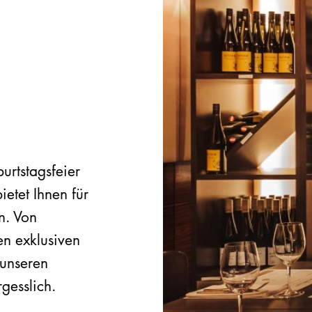
urtstagsfeier
etet Ihnen für
n. Von
n exklusiven
 unseren
gesslich.